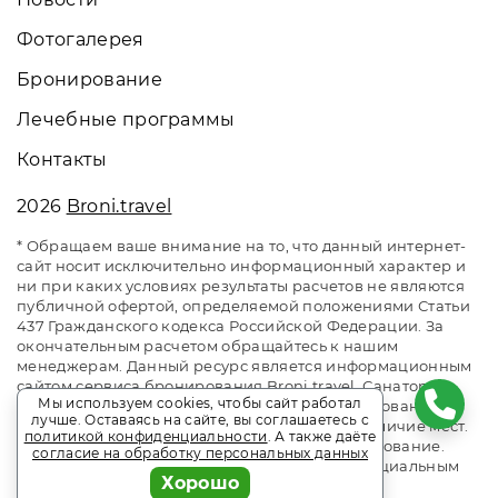
Фотогалерея
Бронирование
Лечебные программы
Контакты
2026
Broni.travel
* Обращаем ваше внимание на то, что данный интернет-
сайт носит исключительно информационный характер и
ни при каких условиях результаты расчетов не являются
публичной офертой, определяемой положениями Статьи
437 Гражданского кодекса Российской Федерации. За
окончательным расчетом обращайтесь к нашим
менеджерам. Данный ресурс является информационным
сайтом сервиса бронирования Broni.travel. Санаторий
Мы используем cookies, чтобы сайт работал
«Приозерный» Беларусь. Сайт онлайн бронирования
лучше. Оставаясь на сайте, вы соглашаетесь с
номеров. Актуальные цены, прайс-листы и наличие мест.
политикой конфиденциальности
. А также даёте
Акции и спецпредложения. Выгодное бронирование.
согласие на обработку персональных данных
Индивидуальный менеджер. Не является официальным
Хорошо
сайтом объекта размещения.